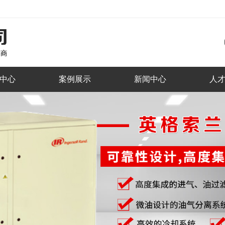
中心
案例展示
新闻中心
人