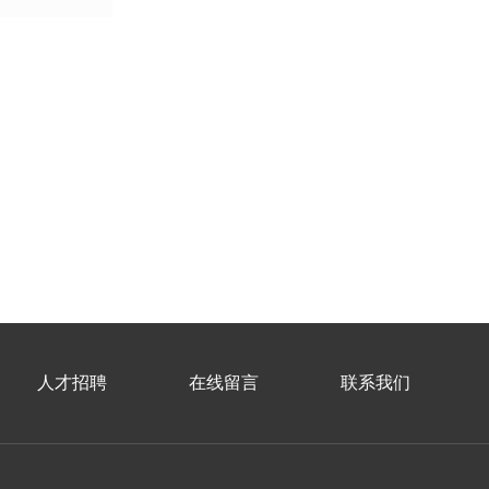
人才招聘
在线留言
联系我们