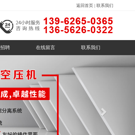
返回首页 |
联系我们
才招聘
在线留言
联系我们